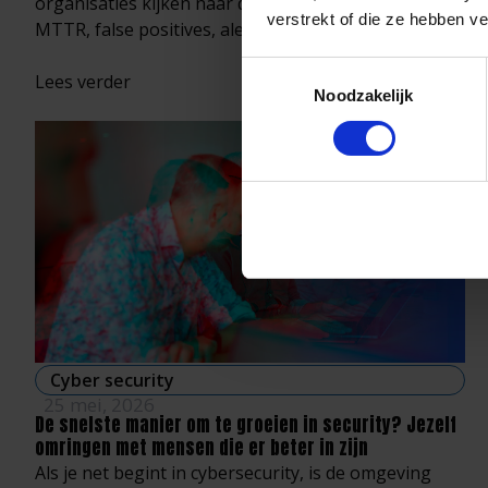
organisaties kijken naar dezelfde cijfers: MTTD,
verstrekt of die ze hebben v
MTTR, false positives, alertvolumes….
Toestemmingsselectie
Lees verder
Noodzakelijk
Cyber security
25 mei, 2026
De snelste manier om te groeien in security? Jezelf
omringen met mensen die er beter in zijn
Als je net begint in cybersecurity, is de omgeving