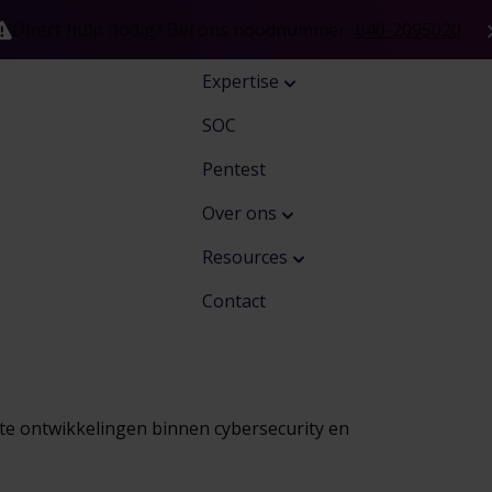
Direct hulp nodig? Bel ons noodnummer.
040-2095020
Expertise
SOC
Pentest
Over ons
Resources
Contact
te ontwikkelingen binnen cybersecurity en