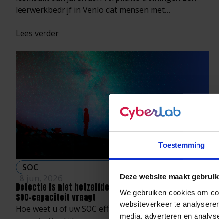
leerwerkbedrijf in Venlo dat mensen met…
Lees verder
Toestemming
SOC
8 jun, 2026
Deze website maakt gebruik
Detectie is niet hetzelfde als inzicht: wat moderne
We gebruiken cookies om cont
SOC-capaciteit vraagt
websiteverkeer te analyseren
Hoe weet u of uw SOC effectief is? De meeste
media, adverteren en analys