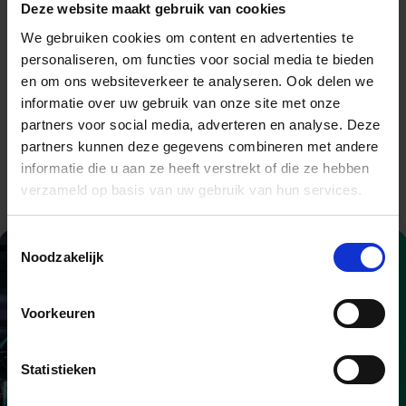
Deze website maakt gebruik van cookies
gemaakt van deze vulnerability. De mogelijkheid tot
remote code execution maakte de kwetsbaarheid
We gebruiken cookies om content en advertenties te
aantrekkelijk. De hacker moest daarvoor overigens wel
personaliseren, om functies voor social media te bieden
gebruikers zover krijgen naar een malafide website te
en om ons websiteverkeer te analyseren. Ook delen we
gaan.
informatie over uw gebruik van onze site met onze
partners voor social media, adverteren en analyse. Deze
De kwetsbaarheid is gepatcht. Dus wie de laatste versie
partners kunnen deze gegevens combineren met andere
van Google Chrome gebruikt, loopt geen gevaar.
informatie die u aan ze heeft verstrekt of die ze hebben
verzameld op basis van uw gebruik van hun services.
Toestemmingsselectie
Noodzakelijk
Voorkeuren
Statistieken