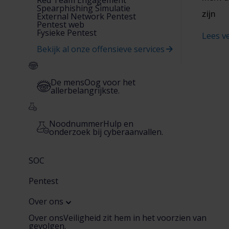
Spearphishing Simulatie
zijn
External Network Pentest
Pentest web
Fysieke Pentest
Lees v
Bekijk al onze offensieve services
De mens
Oog voor het
allerbelangrijkste.
Noodnummer
Hulp en
onderzoek bij cyberaanvallen.
SOC
Pentest
Over ons
Over ons
Veiligheid zit hem in het voorzien van
gevolgen.