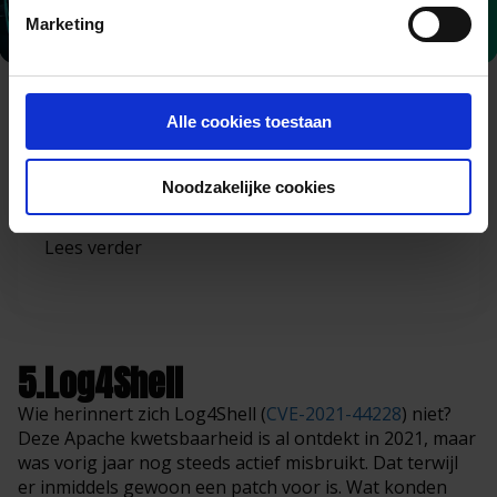
Marketing
Aanvallers
16 sep, 2021
Alle cookies toestaan
Hoe unhackable oplossingen toch gehackt
werden
Noodzakelijke cookies
Lees verder
5.Log4Shell
Wie herinnert zich Log4Shell (
CVE-2021-44228
) niet?
Deze Apache kwetsbaarheid is al ontdekt in 2021, maar
was vorig jaar nog steeds actief misbruikt. Dat terwijl
er inmiddels gewoon een patch voor is. Wat konden