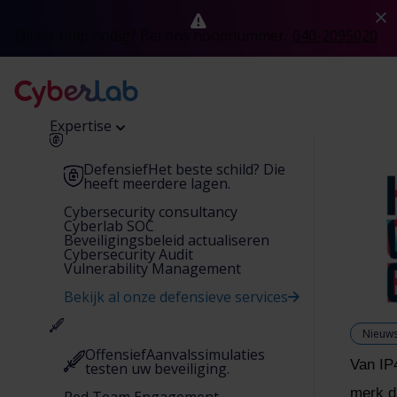
Direct hulp nodig? Bel ons noodnummer.
040-2095020
Expertise
Defensief
Het beste schild? Die
heeft meerdere lagen.
Cybersecurity consultancy
Cyberlab SOC
Beveiligingsbeleid actualiseren
Cybersecurity Audit
Vulnerability Management
Bekijk al onze defensieve services
Nieuw
Offensief
Aanvalssimulaties
Van IP
testen uw beveiliging.
merk da
Red Team Engagement