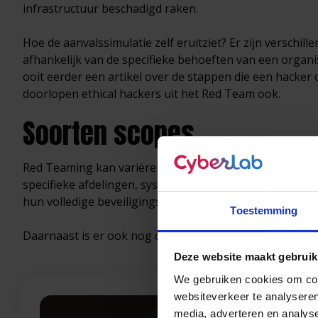
infrastructuur beschadigd raken.
Hoe de aanvalssimulatie zelf eruitziet? Er zijn verschi
afhankelijk van de specifieke behoeften van een organis
ooit eerder een artikel over de stappen die een hacker 
doorlopen ethical hackers uit het Red Team ook.
Soorten scopes
Red Teaming kan variëren in scope. Zo is het mogelijk 
specifieke afdelingen, systemen of processen. Andere or
hun volledige beveiligingslandschap.
Toestemming
Daarnaast is er ook nog de keuze of de aanpak
Black b
Deze website maakt gebruik
We gebruiken cookies om cont
websiteverkeer te analyseren
media, adverteren en analys