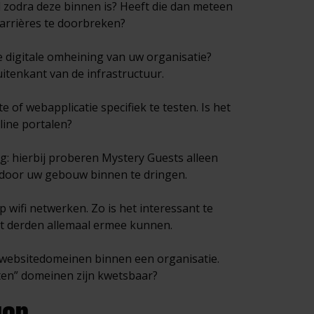
l zodra deze binnen is? Heeft die dan meteen
barrières te doorbreken?
de digitale omheining van uw organisatie?
uitenkant van de infrastructuur.
e of webapplicatie specifiek te testen. Is het
line portalen?
g: hierbij proberen Mystery Guests alleen
ur door uw gebouw binnen te dringen.
 op wifi netwerken. Zo is het interessant te
at derden allemaal ermee kunnen.
n websitedomeinen binnen een organisatie.
eten” domeinen zijn kwetsbaar?