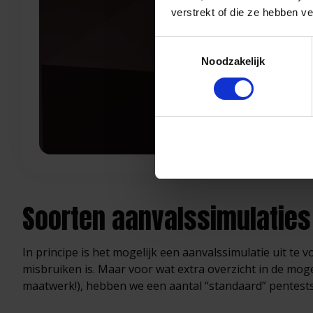
verstrekt of die ze hebben v
Toestemmingsselectie
Noodzakelijk
Soorten aanvalssimulaties
In principe is het mogelijk een aanvalssimulatie uit te 
misbruiken is. Maar voor wat extra overzicht in de moge
maatwerk!), hebben we een aantal “standaard” pentest