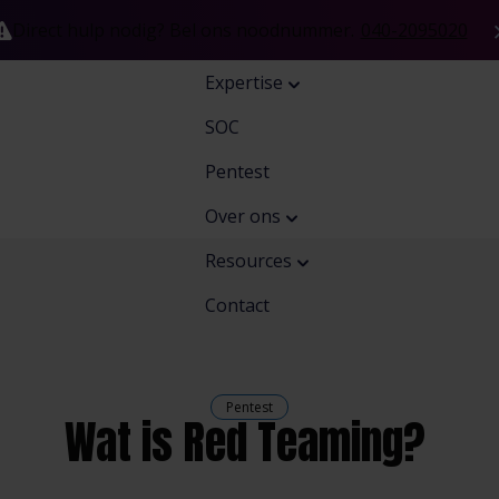
Direct hulp nodig? Bel ons noodnummer.
040-2095020
Expertise
SOC
Pentest
Over ons
Resources
Contact
Pentest
Wat is Red Teaming?