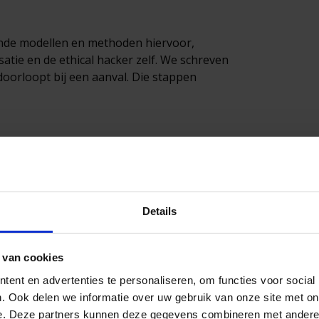
llende modellen en methoden hiervoor,
atie en de ethical hacker zelf. We schreven
doorloopt bij een aanval. Die stappen
een aanvalssimulatie alleen toe te passen op
ganisaties willen juist een beeld krijgen van
Details
ox, Grey box of White box
gaat zijn.
 van cookies
ent en advertenties te personaliseren, om functies voor social
. Ook delen we informatie over uw gebruik van onze site met on
e. Deze partners kunnen deze gegevens combineren met andere i