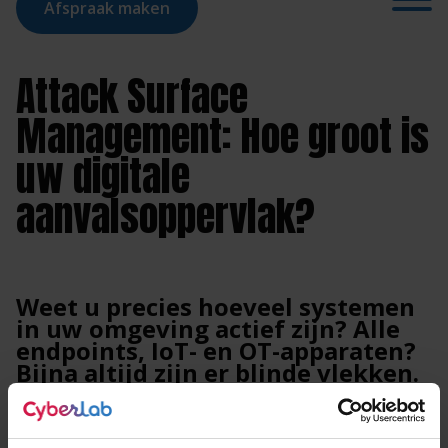
Afspraak maken
Attack Surface
Management: Hoe groot is
uw digitale
aanvalsoppervlak?
Weet u precies hoeveel systemen
in uw omgeving actief zijn? Alle
endpoints, IoT- en OT-apparaten?
Bijna altijd zijn er blinde vlekken.
Een ongepatchte server, een
vergeten IoT-apparaat, een
onbekende cloudinstantie: elk