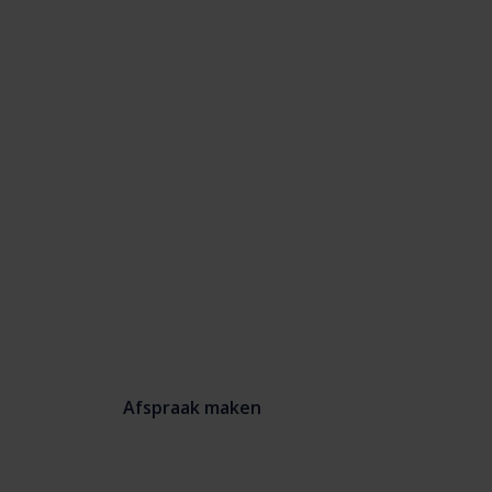
Uw
cybersecurity
zichtbaar en
tastbaar
maken?
Afspraak maken