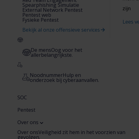
Spearphishing Simulatie
zijn
External Network Pentest
Pentest web
Fysieke Pentest
Lees v
Bekijk al onze offensieve services
De mens
Oog voor het
allerbelangrijkste.
Noodnummer
Hulp en
onderzoek bij cyberaanvallen.
SOC
Pentest
Over ons
Over ons
Veiligheid zit hem in het voorzien van
gevolgen.