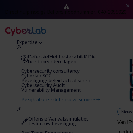
Direct hulp nodig? Bel ons noodnummer.
040-2095020
Expertise
Defensief
Het beste schild? Die
heeft meerdere lagen.
Cybersecurity consultancy
Cyberlab SOC
Beveiligingsbeleid actualiseren
Cybersecurity Audit
Vulnerability Management
Bekijk al onze defensieve services
Nieuw
Offensief
Aanvalssimulaties
Van IP
testen uw beveiliging.
merk da
Red Team Engagement