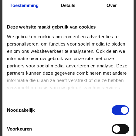
onzichtbaar systeem is een
Toestemming
Details
Over
potentieel toegangspunt voor
aanvallers.
Deze website maakt gebruik van cookies
Hoe krijgt u volledige controle over
uw aanvalsoppervlak zonder dat u
We gebruiken cookies om content en advertenties te
verdwaalt in losse security-tools en
personaliseren, om functies voor social media te bieden
fragmentarische data? Attack
en om ons websiteverkeer te analyseren. Ook delen we
Surface Management (ASM) biedt
informatie over uw gebruik van onze site met onze
een geïntegreerd beeld van uw
partners voor social media, adverteren en analyse. Deze
gehele IT-omgeving en helpt risico’s
partners kunnen deze gegevens combineren met andere
direct te prioriteren en aan te
informatie die u aan ze heeft verstrekt of die ze hebben
pakken.
verzameld op basis van uw gebruik van hun services.
We laten zien hoe u alle bestaande
bronnen combineert tot één actueel
Toestemmingsselectie
overzicht en hoe u proactief uw
Noodzakelijk
grootste risico’s identificeert en
neutraliseert.
Voorkeuren