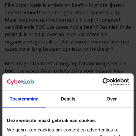
Elke organisatie is anders en heeft – in grote lijnen –
andere behoeften op het gebied van cybersecurity.
Maar betekent dat meteen dat elk bedrijf compleet
verschillende SOC use cases nodig heeft? Dat niet. In de
praktijk is er altijd overlap in de use cases die
organisaties gebruiken. Dus waarom keer op keer use
cases die al lang bestaan opnieuw ontwikkelen?
Met InsightIDR heeft u toegang tot oneindig veel pre-
built use cases. Waar u niets extra voor betaalt. Kies
zorgeloos en onbeperkt use cases uit voor uw
organisatie en krijg relevante meldingen.
Toestemming
Details
Over
Deze website maakt gebruik van cookies
We gebruiken cookies om content en advertenties te