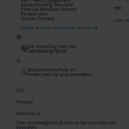
Spearphishing Simulatie
zijn
External Network Pentest
Pentest web
Fysieke Pentest
Lees v
Bekijk al onze offensieve services
De mens
Oog voor het
allerbelangrijkste.
Noodnummer
Hulp en
onderzoek bij cyberaanvallen.
SOC
Pentest
Over ons
Over ons
Veiligheid zit hem in het voorzien van
gevolgen.