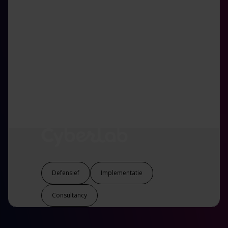
samen uitgekomen op
een cybersecurity
strategie die past bij
Paleis Het Loo.
Martijn Kiepman
Paleis het Loo
Defensief
Implementatie
Consultancy