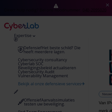
Direct hulp nodig? Bel ons noodnummer.
040-2095020
Expertise
Defensief
Het beste schild? Die
heeft meerdere lagen.
Cybersecurity consultancy
Cyberlab SOC
Beveiligingsbeleid actualiseren
Cybersecurity Audit
Vulnerability Management
Bekijk al onze defensieve services
Nieuw
Offensief
Aanvalssimulaties
Van IP
testen uw beveiliging.
merk da
Red Team Engagement