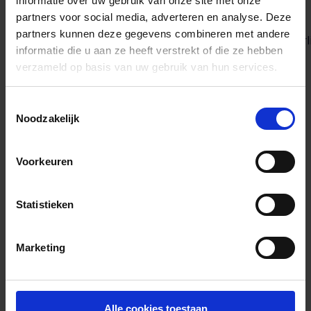
informatie over uw gebruik van onze site met onze
partners voor social media, adverteren en analyse. Deze
Werken bij Cyberlab
Uitdagend werk? De kans om
partners kunnen deze gegevens combineren met andere
jezelf te ontwikkelen? En dat in alle vrijheid? Natuurli
informatie die u aan ze heeft verstrekt of die ze hebben
verzameld op basis van uw gebruik van hun services.
Referenties
Een overzicht van klanten en
samenwerkingen.
Toestemmingsselectie
Klantcases
Wat vinden onze klanten van Cyberlab?
Noodzakelijk
Technologieën
Dit zijn de technologieën die wij
inzetten.
Voorkeuren
Resources
Statistieken
Blog
Webinars & Kennissessies
Downloads
Nieuwsbrief
Marketing
Contact
Login
Alle cookies toestaan