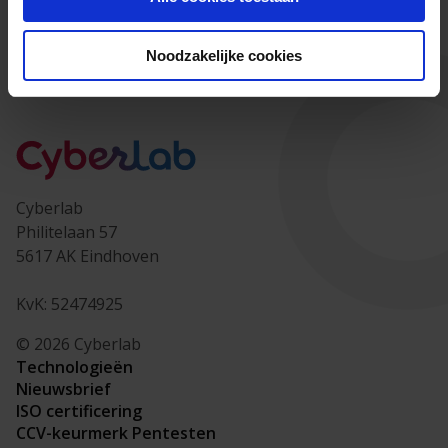
Afspraak maken
Noodzakelijke cookies
Cyberlab
Philitelaan 57
5617 AK Eindhoven
KvK: 52474925
© 2026 Cyberlab
Technologieën
Nieuwsbrief
ISO certificering
CCV-keurmerk Pentesten