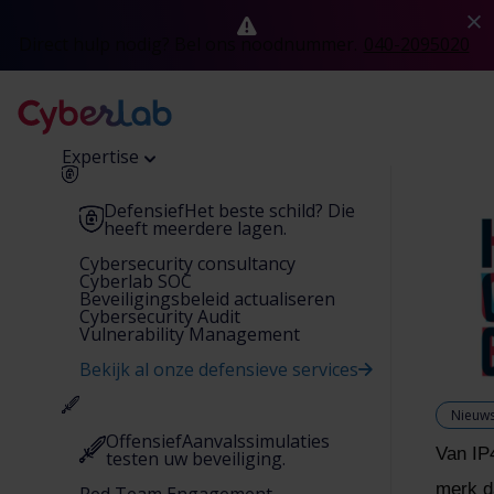
Direct hulp nodig? Bel ons noodnummer.
040-2095020
Expertise
Defensief
Het beste schild? Die
heeft meerdere lagen.
Cybersecurity consultancy
Cyberlab SOC
Beveiligingsbeleid actualiseren
Cybersecurity Audit
Vulnerability Management
Bekijk al onze defensieve services
Nieuw
Offensief
Aanvalssimulaties
Van IP
testen uw beveiliging.
merk da
Red Team Engagement