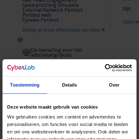
Spearphishing Simulatie
zijn
External Network Pentest
Pentest web
Fysieke Pentest
Lees v
Bekijk al onze offensieve services
De mens
Oog voor het
allerbelangrijkste.
Noodnummer
Hulp en
onderzoek bij cyberaanvallen.
Toestemming
Details
Over
SOC
Deze website maakt gebruik van cookies
Pentest
We gebruiken cookies om content en advertenties te
Over ons
personaliseren, om functies voor social media te bieden
Over ons
Veiligheid zit hem in het voorzien van
en om ons websiteverkeer te analyseren. Ook delen we
gevolgen.