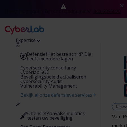
Direct hulp nodig? Bel ons noodnummer.
040-2095020
Expertise
Defensief
Het beste schild? Die
heeft meerdere lagen.
Cybersecurity consultancy
Cyberlab SOC
Beveiligingsbeleid actualiseren
Cybersecurity Audit
Vulnerability Management
Bekijk al onze defensieve services
Nieuw
Offensief
Aanvalssimulaties
Van IP
testen uw beveiliging.
merk da
Red Team Engagement