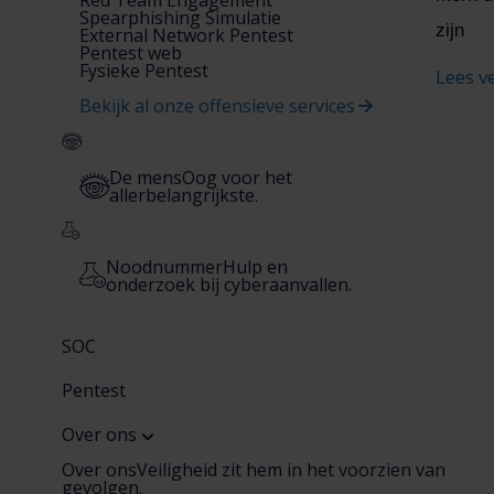
Spearphishing Simulatie
zijn
External Network Pentest
Pentest web
Fysieke Pentest
Lees v
Bekijk al onze offensieve services
De mens
Oog voor het
allerbelangrijkste.
Noodnummer
Hulp en
onderzoek bij cyberaanvallen.
SOC
Pentest
Over ons
Over ons
Veiligheid zit hem in het voorzien van
gevolgen.