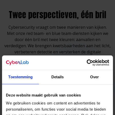
Twee perspectieven, één bril
Cybersecurity vraagt om twee manieren van kijken.
Met onze red team- en blue team-diensten kijken we
door één bril met twee kleuren: aanvallen en
verdedigen. We brengen kwetsbaarheden aan het licht,
verbeteren detectie en versterken de digitale
weerbaarheid van uw organisatie.
Blue team
Red team
Toestemming
Details
Over
Deze website maakt gebruik van cookies
We gebruiken cookies om content en advertenties te
personaliseren, om functies voor social media te bieden
Blue team