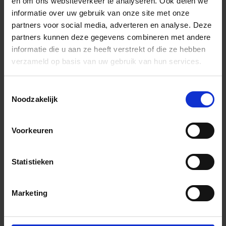
en om ons websiteverkeer te analyseren. Ook delen we
Het blue team verdedigt
informatie over uw gebruik van onze site met onze
partners voor social media, adverteren en analyse. Deze
Het blue team beschermt uw
partners kunnen deze gegevens combineren met andere
organisatie tegen
informatie die u aan ze heeft verstrekt of die ze hebben
verzameld op basis van uw gebruik van hun services.
cyberdreigingen. We monitoren
uw omgeving continu, signaleren
Toestemmingsselectie
afwijkingen vroeg en grijpen in
Noodzakelijk
voordat een aanval impact heeft.
Daarnaast versterken we uw
Voorkeuren
beveiliging met gerichte
maatregelen die passen bij uw
risico’s en situatie, zodat u
Statistieken
controle houdt.
Marketing
Meer info